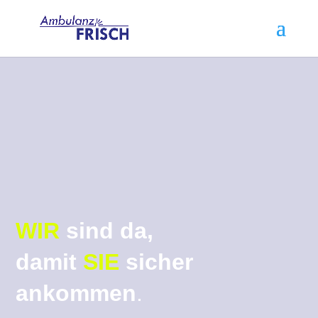
WIR
sind da,
damit
SIE
sicher
ankommen
.